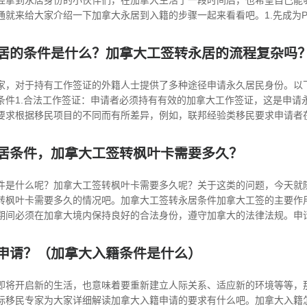
经拿到永居身份的小伙伴们，在加拿大生活了一段时间后，也希望自己能
就来给大家介绍一下加拿大永居到入籍的步骤一起来看看吧。1.先成为PR永久
居的条件是什么？加拿大工签转永居的流程复杂吗
家，对于持有工作签证的外籍人士提供了多种途径申请永久居民身份。以
条件1.合法工作签证：申请者必须持有有效的加拿大工作签证，这是申请
求根据移民项目的不同而有所差异，例如，联邦经验类移民要求申请者在过..
居条件，加拿大工签转枫叶卡需要多久？
件是什么呢？加拿大工签转枫叶卡需要多久呢？关于这类的问题，今天就
转枫叶卡需要多久的情况吧。加拿大工签转永居条件加拿大工签的主要作用
间必须在加拿大境内保持良好的合法身份，遵守加拿大的法律法规。申请加拿.
申请？（加拿大入籍条件是什么）
即将开启新的生活，也意味着要重新建立人际关系、适应新的环境等等，
际移民专家为大家详细解读加拿大入籍申请的要求有什么吧。加拿大入籍