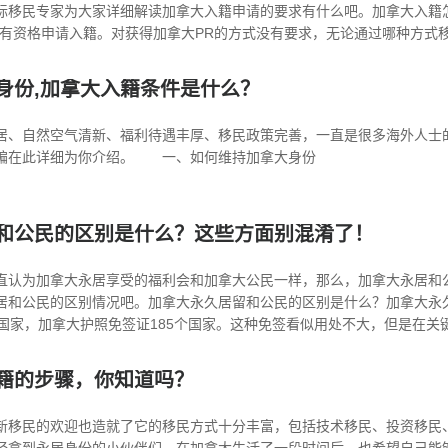
际移民专家为大家详细解读加拿大入籍申请的要求有什么吧。加拿大入籍
有资格申请入籍。对获得加拿大PR的方式没有要求，无论通过哪种方式移民成.
身份,加拿大入籍条件是什么？
自然空气清新、福利待遇丰厚、移民政策完善，一直是很多海外人士的
编在此详细为你介绍。 一、如何维持加拿大身份
和公民的区别是什么？这些方面别混淆了！
直认为加拿大永居享受的福利会和加拿大公民一样，那么，加拿大永居和
居和公民的区别情况吧。加拿大永久居留和公民的区别是什么？加拿大永
国家，加拿大护照免签证185个国家。这种免签看似用处不大，但是在关键时..
籍的步骤，你知道吗？
新移民的欢迎也造就了它的移民方式十分丰富，包括技术移民、投资移民