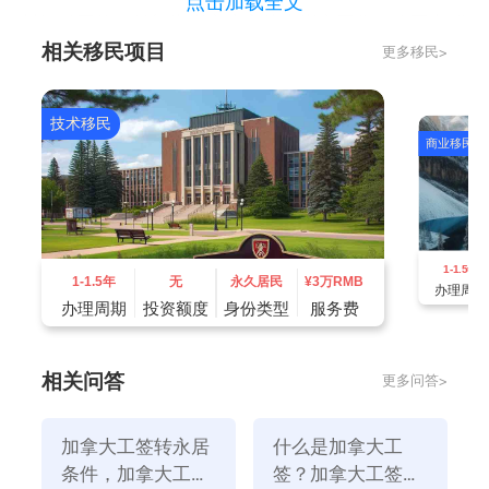
点击加载全文
封闭式工签，只能为指定雇主从事指定工作，需要办理
相关移民项目
更多移民>
换雇主、换工作或不工作的额外手续。
技术移民
商业移民
1-1.5年
1-1.5年
无
永久居民
¥
3万RMB
办理周期
办理周期
投资额度
身份类型
服务费
相关问答
更多问答>
加拿大工签转永居条件是什么？
加拿大省提名项目之所以从“一步到位拿枫叶卡”改
加拿大工签转永居
什么是加拿大工
为“先工签再转枫叶卡”，是希望移民申请人能够真诚地
条件，加拿大工签
签？加拿大工签转
在当地创办企业，为促进当地经济和就业做出贡献，而