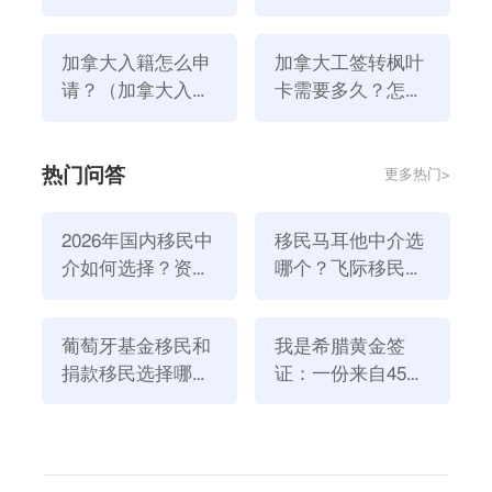
转枫叶卡需要多
永居条件是什么？
不是花钱购买自己的身份。换工作签证后，申请人可以
久？
更早登录加拿大，提前了解和适应当地环境，创办适合
加拿大入籍怎么申
加拿大工签转枫叶
当地发展的企业。同时，他们可以更早地享受加拿大的
请？（加拿大入籍
卡需要多久？怎样
条件是什么）
拿到加拿大工签？
许多好处。
以萨省为例：
热门问答
更多热门>
要完成工作签到永居身份的转换，必须满足以下条件：
1、申请人通过萨省企业家项目申请工签。
2026年国内移民中
移民马耳他中介选
2、申请人在90天内完成了移民局的报告，并提交了抵
介如何选择？资
哪个？飞际移民是
达报告及相关文件。
质、团队与服务闭
好选择！
3、申请人购买或参股的公司必须符合：
环深度解析
（1）需要合法经营，没有任何不良记录和纠纷；
葡萄牙基金移民和
我是希腊黄金签
捐款移民选择哪个
证：一份来自45亿
（2）经营公司的投资金额与萨省企业家项目申请时提
方式好？2026年全
欧元投资浪潮的自
交的金额一致，持股比例至少为1/3及以上；
新政策解读
述
（3）申请人亲自经营公司至少半年；
（4）如果公司在萨斯卡通市或里贾纳市经营，至少有