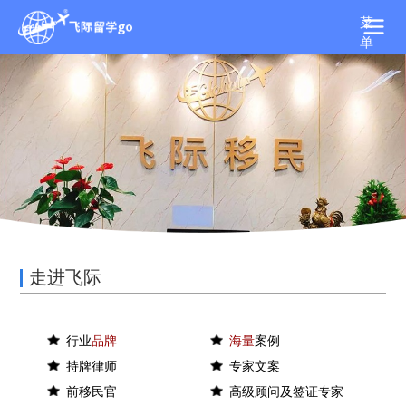
菜
单
走进飞际
行业
品牌
海量
案例
持牌律师
专家文案
前移民官
高级顾问及签证专家