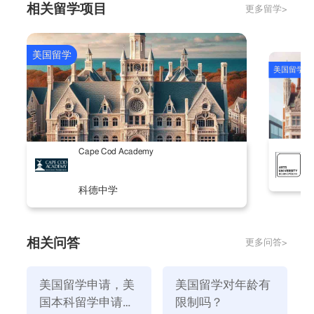
相关留学项目
更多留学>
年龄也不相同。
2.高中留学：
美国高中留学要求申请学生必 须完成国内9年义务教
美国留学
美国留学
育，学生年龄在14周岁。
A
Cape Cod Academy
科德中学
相关问答
更多问答>
3.本科留学：
美国留学申请，美
美国留学对年龄有
国本科留学申请条
限制吗？
申请大学以上学历的申请人必 须年满18岁，同时具备