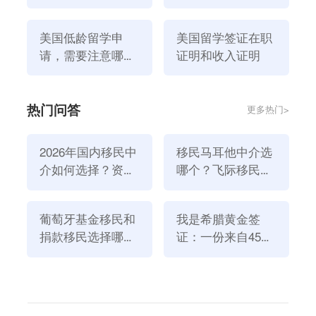
件是什么？
高中毕业的学历。
4.硕博留学：
美国低龄留学申
美国留学签证在职
美国对硕博留学申请学生的年龄没有做出限制，但是18
请，需要注意哪方
证明和收入证明
岁以上到40岁以下这个年龄段合适，历年申请美国研究
面？
生的人平均年龄为25岁。推荐阅读：
申请去美国留学前
热门问答
更多热门>
需要做什么？
内容总结：以上这就是关于美国留学对年龄有限制吗？
2026年国内移民中
移民马耳他中介选
的相关信息，如果你想了解
美国留学申请
问题，欢迎咨
介如何选择？资
哪个？飞际移民是
询飞际海外通客服哦~
质、团队与服务闭
好选择！
上一篇：美国留学申请，美国本科留学申请条件是什么？
环深度解析
葡萄牙基金移民和
我是希腊黄金签
下一篇：美国留学申请方式是什么？
捐款移民选择哪个
证：一份来自45亿
美国留学年龄限制
美国留学年龄
方式好？2026年全
欧元投资浪潮的自
新政策解读
述