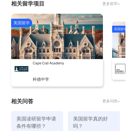
相关留学项目
更多留学>
望通过身边认识和熟悉你的人，全面了解你的个人能力
和个性，因此有必要找到那些与被推荐人有或有密切关
系的人，或者其他熟悉你科研能力的人，学术水平、组
美国留学
美国留学
织能力和领导能力 4.提供高质量的文件是申请美国硕士
学位的基本要求。 文件需要显示：你的专业观点，观
点，清晰的职业规划。如果你不知道自己为什么要学这
个专业，也不知道自己学了这个专业以后要达到什么样
A
Cape Cod Academy
的要求，这种人应该不是名牌大学需要的。 5.个人特长
名校不愿招收的学生是那些只擅长学习、非常相似、没
科德中学
有特点的学生。因此，除了上述要求外，申请人还应具
备一些个人优势和特色，这应该很受著名大学的欢迎
相关问答
更多问答>
美国读研留学申请
美国留学真的好
条件有哪些？
吗？