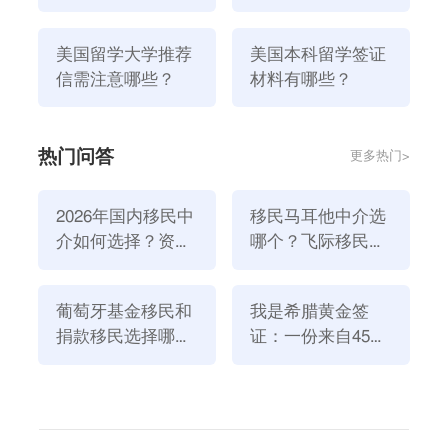
美国留学大学推荐
美国本科留学签证
信需注意哪些？
材料有哪些？
热门问答
更多热门>
美国留学研究生的学费是多少？
美国一些研究生院根据每学期修的学分计算学费，每个
2026年国内移民中
移民马耳他中介选
学分从800美元到1800美元不等。一般来说，一年制项
介如何选择？资
哪个？飞际移民是
目需要32到36个学分，而一年半或两年的项目需要50
质、团队与服务闭
好选择！
至60个学分 公立大学学费：每年约20万至30万元 私立
环深度解析
大学学费：每年约30万至50万元
葡萄牙基金移民和
我是希腊黄金签
美国研究生出国留学的项目有哪些？
捐款移民选择哪个
证：一份来自45亿
方式好？2026年全
欧元投资浪潮的自
申请美国留学
的第方式：直接申请 申请美国留学的第
新政策解读
述
二种方式：有条件录取 申请美国留学的第三种方式：
转学