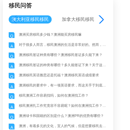
移民问答
澳大利亚移民移民
加拿大移民移民
葡萄牙移
澳洲买房移民多少钱？澳洲能买房移民嘛
Q
对于很多人而言，移民澳洲的生活是非常好的。然而，如果真的澳洲生活，首先房租就是一个很大的问题。而近期澳洲出现了房租涨价的现象，也让当地人苦不堪言。那么，澳洲买房移民多少钱？澳洲能买房移民嘛？下面就由我们飞际移民专家为大家详细解读移民澳洲生活现状的情况吧。澳洲买房移民多少钱？澳大利亚的租金几乎没有上涨，甚至在一些首都城市开始下跌，这为租户提供了缓解，因为在空置率处于历史低位的情况下，房价经历了几年的
A
澳洲移民签证种类有哪些？澳洲移民签证多久能下来？
Q
澳洲移民签证的种类有哪些？多久能签证下来？关于这些问题，也是海外申请人一直想要知道的。那么，澳洲移民签证种类有哪些？澳洲移民签证多久能下来？接下来，就随我们飞际移民专家为大家详细解读澳洲移民签证种类以及多久能签下来的情况吧。澳洲移民签证种类有哪些？1、工签TSS（482类）临时技能短缺签证：允许持有人在澳洲临时工作，以填补技能短缺。雇主提名计划（ENS）签证（186类）：为满足特定职位的长期需要，
A
澳洲移民英语雅思还是托福？澳洲移民英语成绩要求
Q
澳洲移民的要求中，有一项英语要求，而这关乎于到底需要雅思还是托福？那么，移民澳洲的英语成绩要求如何呢？今天就随我们飞际移民专家为大家详细解读澳洲移民英语雅思还是托福以及澳洲移民英语成绩要求的情况吧。澳洲移民英语雅思还是托福？关于澳洲移民英语是考雅思还是考托福，主要看个人的情况。雅思口语考试更注重考试实际会话能力，托福口语考试更注重考试技巧。在阅读和听力方面，雅思更注重考生对语言应用的实际理解和理解
A
移民澳洲工作容易找吗，如何在澳洲找工作？
Q
移民澳洲扎工作究竟容不容易呢？如何在澳洲找工作？这些诸如此类的问题，也是困扰着许多海外人士的疑惑，今天就让我们飞际移民专家为大家详细解读移民澳洲找工作容不容易以及如何在澳洲找工作的情况吧。移民澳洲工作容易找吗？关于文章提到的移民澳洲找工作容不容易的问题，实际上移民澳洲找一些基础的工作还是很容易的，然而，如果想要找到一些有技术的工作还是要看申请人的实际情况。如何在澳洲找工作？实际上如何在澳洲找工作的
A
澳洲绿卡和国籍的区别是什么？澳洲PR的优势有哪些？
Q
澳洲，有着多元的文化，宜人的气候，但是想要移民去澳洲需要了解几个问题，澳洲绿卡和国籍的区别是什么呢？澳洲PR优势有什么？等等诸如此类的问题，接下来，就随我们飞际移民专家为大家详细解读澳洲绿卡和国籍的区别吧。澳洲绿卡和国籍的区别是什么？1、澳洲PR，也就是常说的澳洲绿卡，是指澳洲的永居权，有效期长达5年，可以无限期自由进出澳洲。如果在这五年内居住了两年，可以申请更新PR或入籍。2、澳洲国籍是指具有澳
A