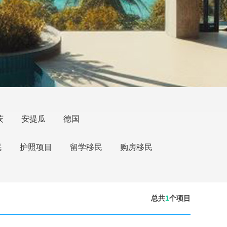
茨
安提瓜
德国
民
护照项目
留学移民
购房移民
总共
1
个项目