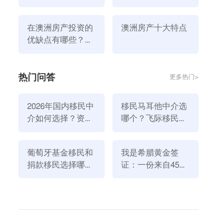
民嘛
据了解下！
在澳洲房产投资的
澳洲房产十大特点
优缺点有哪些？你
肯定不知道这些情
况！
澳大利亚房价的上涨速度远远超过人们的收入。2002
热门问答
更多热门>
年第一季度，澳洲独立住宅的房价中位数是家庭可支配
家庭收入中位数的4.9倍。今年3月，这个比例增加了
2026年国内移民中
移民马耳他中介选
8.6倍。
介如何选择？资
哪个？飞际移民是
预算数据还显示，虽然澳洲人存钱买房的时间有短期波
质、团队与服务闭
好选择！
动，但总体来看还是在大幅增加。今年3月，首次购房
环深度解析
者平均需要11.4年才能存到20%的首付，而2002年只需
葡萄牙基金移民和
我是希腊黄金签
捐款移民选择哪个
证：一份来自45亿
要6年。
方式好？2026年全
欧元投资浪潮的自
有研究人员表明，目前独栋别墅的估计价值为130万澳
新政策解读
述
元，公寓的估计价值为80万澳元。
也就是说，现在买一套公寓的价格可能会在2006年买