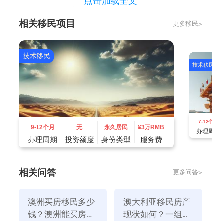
点击加载全文
拥有的住房数量从403套增加到420套。但是，即使人
相关移民项目
更多移民>
口和住房的比例增加了，澳大利亚也跟不上其他发达国
家的步伐。与2011年的92%相比，2022年人均住房数
量仅为经合组织国家平均水平的90%。
技术移民
技术移民
根据另一项数据显示，近年来，澳大利亚家庭住房支出
的比例大幅上升。2020年，购房者需要用29%的收入偿
还抵押贷款，但三年后，这一比例跃升至46%，而长期
平均水平为35.7%，远高于业界公认的还款压力水平。
7-12个月
按照行业惯例，如果用于偿还贷款的支出超过收入的三
9-12个月
无
永久居民
¥
3万RMB
办理周期
分之一，则视为处于偿还贷款的压力之下。
办理周期
投资额度
身份类型
服务费
相关问答
更多问答>
澳洲买房移民多少
澳大利亚移民房产
钱？澳洲能买房移
现状如何？一组数