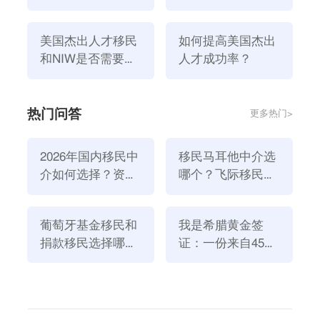
民需要长期在美国
eb1b移民好不好？
住吗？
美国杰出人才移民
如何提高美国杰出
和NIW是否需要雇
人才成功率？
主支持？
热门问答
更多热门>
美国人才移民需要长期在美国住吗？
2026年国内移民中
移民马耳他中介选
实际上美国人才移民不需要长期住在美国。而美国杰出
介如何选择？资
哪个？飞际移民是
人才移民有以下方面的优势：
质、团队与服务闭
好选择！
1、门槛低：申请条件简单，无语言要求，无年龄限
环深度解析
制，无居住要求，无需美国雇主担保和劳动证明。
葡萄牙基金移民和
我是希腊黄金签
捐款移民选择哪个
证：一份来自45亿
2、绿卡等待期短：一步到位获得永久绿卡。虽然美国
方式好？2026年全
欧元投资浪潮的自
EB1A移民现在需要等待排期表，但它仍然是美国所有
新政策解读
述
移民中最快获得绿卡的主要项目。
3、审判周期短：可以选择加急15个工作日来获得审判