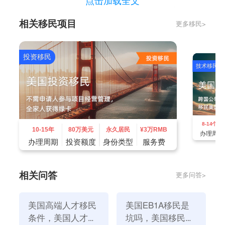
点击加载全文
4、申请人曾经作为团队成员担任过评委，对其专业领
相关移民项目
更多移民>
域的作品进行评审；
5、申请者在科学研究、学术研究、艺术、体育和商业
方面做出了巨大贡献；
投资移民
技术移民
6、申请人在自己专业领域的出版物中发表了自己的作
品；
7、申请人在有较高声誉的艺术展览中举办作品展览；
8、申请人在重要的专业组织团体中担任一些重要职
8-14个月
务；
10-15年
80万美元
永久居民
¥
3万RMB
办理周期
9、申请者在相关领域的工资高于其他同行；
办理周期
投资额度
身份类型
服务费
10、通过票房收入、电影唱片销售等方式来衡量表演、
艺术等方面的成功。
相关问答
更多问答>
美国高端人才移民
美国EB1A移民是
条件，美国人才移
坑吗，美国移民