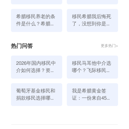
受地中海的美食和养老。
解下！
生活！
希腊移民养老的条
移民希腊我后悔死
件是什么？希腊养
了，没想到你是这
老情况如何？
样的希腊！
热门问答
更多热门>
2026年国内移民中
移民马耳他中介选
介如何选择？资
哪个？飞际移民是
质、团队与服务闭
好选择！
环深度解析
希腊养老真实情况如何？
葡萄牙基金移民和
我是希腊黄金签
捐款移民选择哪个
证：一份来自45亿
根据希腊劳动和社会保障部的报道，希腊政府决定连续
方式好？2026年全
欧元投资浪潮的自
第四次提高最低工资。自2019年以来，最低工资上涨
新政策解读
述
了20%。她指出，社会合作伙伴已经提交了他们的建
议，这些建议正在处理中，以便向政府内部提交，并确