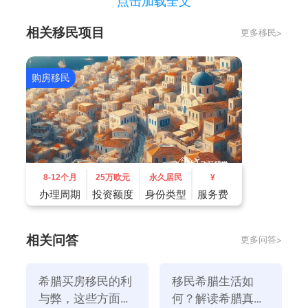
点击加载全文
去过或者住在希腊的人说，希腊本地人的生活很悠闲，
相关移民项目
更多移民>
生活成本比其他欧洲国家低，因为国家已经给予了从出
生前到退休后的补贴；当然，还有其他补贴。他们的社
会保险有利于他们的家庭。如果一个人有社会保险，他
购房移民
的家人可以享受这种保险的好处。
3、生活成本
与其它欧洲国家相比，希腊的价格相当实惠。
4、气候宜人
希腊是典型的地中海气候，一年四季气温变化不大，冬
8-12个月
25万欧元
永久居民
¥
季气温在6℃~13℃之间，夏季气温在23℃~33℃之间，
办理周期
投资额度
身份类型
服务费
每年大约300天都是晴天，一年中至少有6个月可以下
海游泳，舒适宜居。
相关问答
更多问答>
5、健康养老
希腊的平均寿命是80.3岁，位居世界前列。它生活在希
希腊买房移民的利
移民希腊生活如
腊，气候好，价格低，医疗发达。它可以轻松健康地享
与弊，这些方面了
何？解读希腊真实