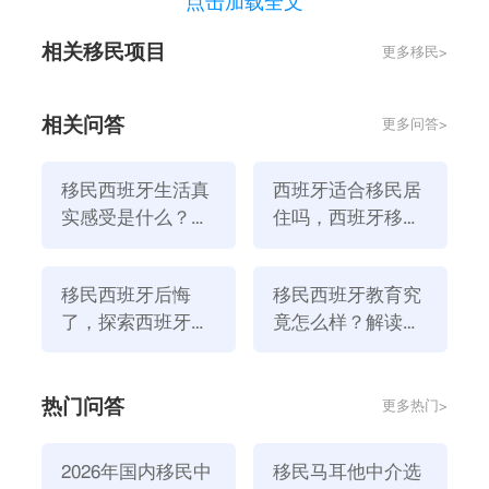
点击加载全文
挥了重要作用。当自己走在巴塞罗那哥特区迷人的街道
相关移民项目
更多移民>
上时，会发现被巴塞罗那的大教堂给震撼到。这座美丽
的建筑见证了这座城市丰富的历史和艺术遗产。
4、港口贸易：巴塞罗那市位于地中海沿岸，有一个重
相关问答
更多问答>
要的货运港口。这个港口是地中海地区最繁忙的贸易港
口之一，吸引了大量的国际贸易和物流活动。
移民西班牙生活真
西班牙适合移民居
5、制造业：巴塞罗那市拥有发达的制造业，特别是纺
实感受是什么？一
住吗，西班牙移民
个人去西班牙安全
哪个城市好？
织、化工、汽车、食品和电子等行业。这类制造业为当
吗？
地提供了大量的就业机会，并向世界各地出口。
移民西班牙后悔
移民西班牙教育究
了，探索西班牙生
竟怎么样？解读西
活的秘密！
班牙真实教育现
状！
热门问答
更多热门>
2026年国内移民中
移民马耳他中介选