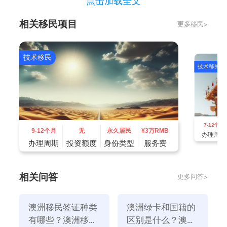
点击加载全文
但是，去年，澳洲移民人数大幅增加，目的是帮助企业
相关移民项目
更多移民>
人员短缺问题。
澳洲作为世界上最紧张的劳动力市场之一，非常依赖移
民的力量。工党政府也在推动高技能工人进入澳洲，为
技术移民
技术移民
他们获得永居权铺平道路。
7-12个月
9-12个月
无
永久居民
¥
3万RMB
办理周期
办理周期
投资额度
身份类型
服务费
相关问答
更多问答>
澳洲移民签证种类
澳洲绿卡和国籍的
有哪些？澳洲移民
区别是什么？澳洲
然而，如今，移民的增加已经成为政府的双刃剑，填补