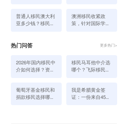
签证多久能下来？
PR的优势有哪些？
了劳动力，同时加剧了已经紧张的租赁市场，增加了这
个国家无家可归者的数量。
普通人移民澳大利
澳洲移民收紧政
据澳洲当地媒体一项调查显示，62%的澳洲选民认为该
亚多少钱？移民澳
策，针对国际学生
洲适合哪些人？
签证！
国移民太多。根据澳洲政府的说法，这个国家的移民人
数已经达到了创纪录的水平。
热门问答
更多热门>
澳洲政府在预计2022-2023年净移民人数将达到51万人
的高峰后，作出了减少移民的决定。官方资料显示，
2026年国内移民中
移民马耳他中介选
2024-2025年和2025-2026年净移民人数将下降到25万
介如何选择？资
哪个？飞际移民是
人左右。政府表示，如果没有新的政策力挽狂澜，移民
质、团队与服务闭
好选择！
人数将长期保持在较高水平，明年将达到44万人，明年
环深度解析
将达到30.5万人。
葡萄牙基金移民和
我是希腊黄金签
捐款移民选择哪个
证：一份来自45亿
澳洲政府移民政策的收紧主要针对两个群体：国际学生
方式好？2026年全
欧元投资浪潮的自
和低技能工人。
新政策解读
述
为了取代现有的临时技能短缺签证，政策将引入新的签
证，即需要技能签证。申请四年签证的条件也主要取决