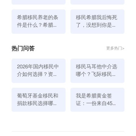
解下！
生活！
1、POS机与收银机连接；
希腊移民养老的条
移民希腊我后悔死
2、锁定并预填增值税申报表；
件是什么？希腊养
了，没想到你是这
老情况如何？
样的希腊！
3、所有开具的发票必须有二维码；
4、IRIS系统将是强制性的；
热门问答
更多热门>
5、新的个体户税收制度。
在看完以上的内容后，是否对移民希腊有了一些了解
2026年国内移民中
移民马耳他中介选
呢？如果有任何关于
移民希腊
的资讯，可以与我们飞际
介如何选择？资
哪个？飞际移民是
移民联系哦。
质、团队与服务闭
好选择！
上一篇：希腊移民真实生活现状，公务员将获得更多的补贴！
环深度解析
葡萄牙基金移民和
我是希腊黄金签
下一篇：希腊移民真实生活介绍，希腊经济究竟如何？
捐款移民选择哪个
证：一份来自45亿
移民希腊生活
希腊移民生活
方式好？2026年全
欧元投资浪潮的自
新政策解读
述