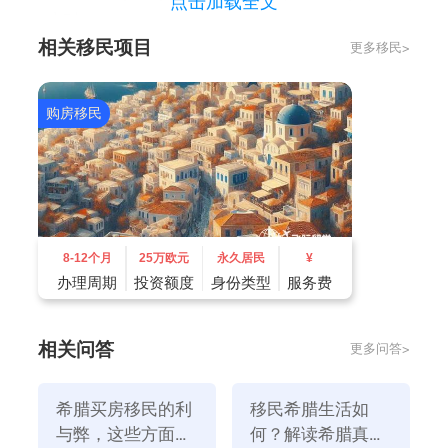
点击加载全文
179小时。
相关移民项目
更多移民>
希腊制定了一些限制逃税措施的法案，包括对自由职业
者、个体经营者和企业进行多项税收征收和打击逃税措
施。所有这些变化的目的都是限制逃税，增加公共收
购房移民
入。财政部估计，公共收入每年将达到30亿欧元；具体
来说，从2024年1月1日起，税收将发生重大变化，尤
其是对于自由职业者和个体经营者。
8-12个月
25万欧元
永久居民
¥
办理周期
投资额度
身份类型
服务费
相关问答
更多问答>
希腊买房移民的利
移民希腊生活如
与弊，这些方面了
何？解读希腊真实