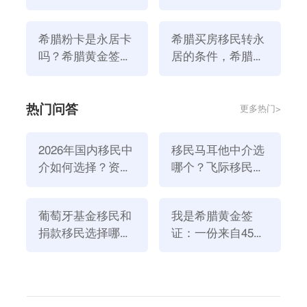
3、移民者得在当地购买合适的医疗保险。
吗
哪些）
4、移民者身体健康且无不良记录（犯罪记录）
希腊粉卡是永居卡
希腊买房移民转永
吗？希腊黄金签证
居的条件，希腊永
与永居区别？
居和绿卡的区别有
哪些？
热门问答
更多热门>
2026年国内移民中
移民马耳他中介选
介如何选择？资
哪个？飞际移民是
质、团队与服务闭
好选择！
环深度解析
葡萄牙基金移民和
我是希腊黄金签
捐款移民选择哪个
证：一份来自45亿
三、希腊购房移民涨价之后如何选择？
方式好？2026年全
欧元投资浪潮的自
首先，并非所有的移民项目都涨价了，希腊还有很多地
新政策解读
述
区保持了25万欧的低价，依然是很值得投资的。其次，
例如圣特里尼岛的房产虽然涨价了，但白色海滨别墅那