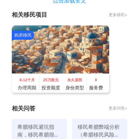
点击加载全文
格，孩子可以享受优惠的录取政策进入国内的顶级大
相关移民项目
更多移民>
学，这是十分划算且优惠的政策。当然您也可以让孩子
享受到优质的西方教育，前往西方顶级的学府修读！
3、希腊的环境
购房移民
希腊在自然环境、气候方面可谓是老天爷赏饭吃，拥有
世界上最美的爱琴海、以及3000多个美不胜收的海岛
希腊。希腊还是欧洲最受欢迎的“五星级”旅游目的地，
之前受到疫情的限制，目前也已全面放开，希腊的民宿
预定量也已经飙升成为欧洲全年第一。
8-12个月
25万欧元
永久居民
¥
二、如何才能移民希腊？
办理周期
投资额度
身份类型
服务费
一般而言，大多数人选择移民希腊是通过希腊的购房移
民来实现的。希腊购房移民的条件如下：
相关问答
更多问答>
1、在希腊购买价值为50万欧（部分地区25万欧）的房
产
希腊移民避坑指
移民希腊弊端分析
2、移民者本人必须年满18岁
南，移民希腊很坑
（希腊移民风险有