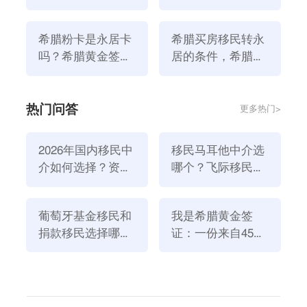
黑心中介会设立一些巧妙的收费项目。除了房地产价格
吗
哪些）
的虚假报告外，还有一些收费项目，如服务费。但在购
希腊粉卡是永居卡
希腊买房移民转永
房移民过程中，每个人的实际情况是不一样的，不能直
吗？希腊黄金签证
居的条件，希腊永
接生搬硬套他人经验，尤其是某红薯上的帖子都有可能
与永居区别？
居和绿卡的区别有
是黑中介发的，切勿相信!
哪些？
热门问答
更多热门>
2026年国内移民中
移民马耳他中介选
介如何选择？资
哪个？飞际移民是
质、团队与服务闭
好选择！
环深度解析
葡萄牙基金移民和
我是希腊黄金签
捐款移民选择哪个
证：一份来自45亿
方式好？2026年全
欧元投资浪潮的自
新政策解读
述
综上所述，
移民希腊
后悔的绝大多数原因就是因为遇到