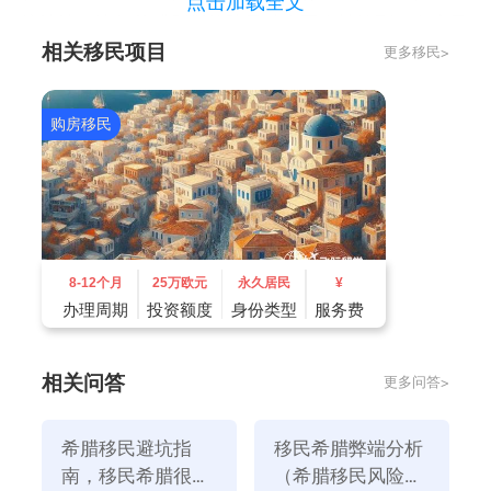
点击加载全文
坑洼洼。比如希腊别墅的院子其实不会被算到一套房子
相关移民项目
更多移民>
的总面积当中的，院子花园甚至是泳池都是随房附赠
的，但是一些黑心房产中介就会欺负购房者看不懂希腊
语合同，将这些免费的部分算到房屋总面积内，造成购
购房移民
房者直接损失。
二、产权不清
有很多黑心中介会和当地人一起，出售一些历史较久且
产权归属不明的房产出售给你，导致后续过户的时候出
现问题，造成您无法获得房产产权造成无法移民！
8-12个月
25万欧元
永久居民
¥
三、恶意抬价房源
办理周期
投资额度
身份类型
服务费
很多中介推荐房子的时候，其实有些是中介自己买的，
赚你高价差。比如花100万左右买希腊房产，然后装修
相关问答
更多问答>
房子卖给你200万。这种操作是合法的，前提是私有
的，但有一定的风险。
希腊移民避坑指
移民希腊弊端分析
四、黑心中介收取额外费用
南，移民希腊很坑
（希腊移民风险有