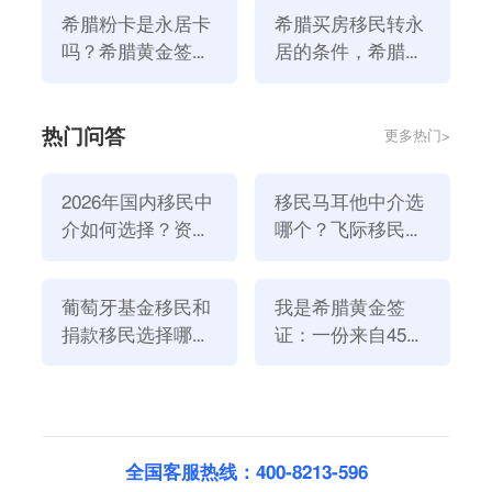
学生提供了许多机会。
希腊粉卡是永居卡
希腊买房移民转永
吗？希腊黄金签证
居的条件，希腊永
与永居区别？
居和绿卡的区别有
哪些？
热门问答
更多热门>
2026年国内移民中
移民马耳他中介选
介如何选择？资
哪个？飞际移民是
质、团队与服务闭
好选择！
环深度解析
葡萄牙基金移民和
我是希腊黄金签
捐款移民选择哪个
证：一份来自45亿
由此可见，移民希腊的优势是十分明显的，如果您对
移
方式好？2026年全
欧元投资浪潮的自
民希腊
感兴趣，欢迎联系我们
飞际移民
咨询更多的有关
新政策解读
述
希腊移民的详细细节！也可以通过测一测，了解最适合
您的移民国家！
上一篇：希腊移民政策新变化！希腊移民步骤是什么？
全国客服热线：400-8213-596