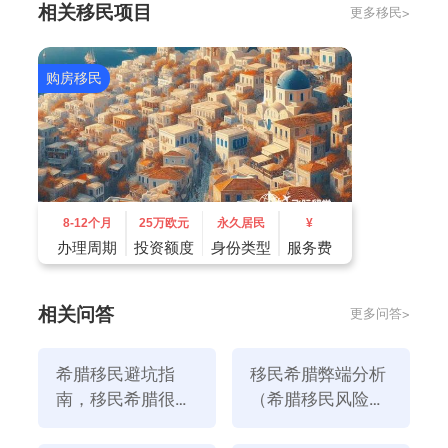
相关移民项目
更多移民>
收；企业所得税低至5%。
二、选择希腊的原因
1、金融利益
购房移民
希腊政府通过推出一系列的投资计划，吸引国际投资者
前来购买希腊房地产或其他资产，从而获取绿卡或公民
身份。这些投资计划提供了一个相对简单和便利的途
径，使得希腊移民成为一个受欢迎的选择。
2、地理位置：
8-12个月
25万欧元
永久居民
¥
希腊地处欧洲和亚洲之间，是一个交通枢纽，有着很多
办理周期
投资额度
身份类型
服务费
的海港和机场。它还拥有许多美丽的海滩和岛屿，被认
为是一个度假胜地。这使得希腊成为一个很受欢迎的旅
相关问答
更多问答>
游目的地，也是很多人选择移民希腊的原因之一。
3、教育机会：
希腊移民避坑指
移民希腊弊端分析
希腊拥有一些优秀的高等教育机构，如雅典大学、希腊
南，移民希腊很坑
（希腊移民风险有
国立技术大学等。这些学校提供了高质量的教育，并为
吗
哪些）