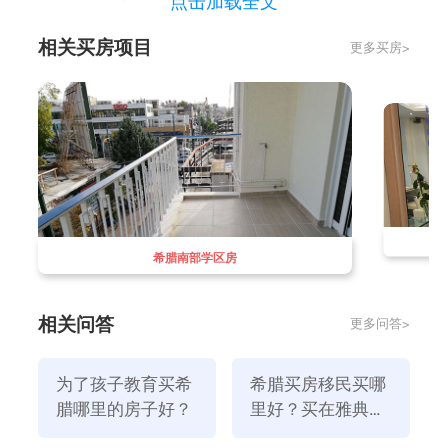
点击加载全文
有着豪华的别墅和公寓，全天候散步路径，海滩泳池，
相关买房项目
更多买房>
以及许多咖啡馆、餐厅和时装店等舒适度设施。
2、西南雅典-Piraeus
位于市中心西南方向的Piraeus是希腊第一个和最大的
港口。在过去的几年中，这个地区因其良好建筑和海港
新项目而备受瞩目，特别是那些追求高品质生活的人。
Piraeus有许多公寓，房价比市中心更便宜，同时也容
易交通。此外，该地区在将来可以成为昂贵房产的投资
机会之一。
希腊南部学区房
3、帕拉利亚·费阿德里亚
Palaiometocho,Kifissia和Penteli构成了雅典北部(马拉
相关问答
更多问答>
松附近)由山村环绕的一片区域,这些社区有着非常类似
的风格：树繁花盛、环境优美宁静。
为了孩子教育买希
希腊买房移民买哪
PalaiariaFreattida更像是一个小型度假城镇，拥有数字
腊哪里的房子好？
里好？买在雅典哪
化的家庭和豪华公寓，还可以步行到海滩度假区，享受
个位置呢？