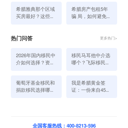
阳光和海风。虽然该地区命名起来有点技巧，但也被誉
希腊雅典那个区域
希腊房产包租5年
为玛蒂自治市的明珠之一。
买房最好？这些区
骗 局，如何避免这
域更有投资价值！
些骗 局？
热门问答
更多热门>
2026年国内移民中
移民马耳他中介选
介如何选择？资
哪个？飞际移民是
质、团队与服务闭
好选择！
环深度解析
葡萄牙基金移民和
我是希腊黄金签
捐款移民选择哪个
证：一份来自45亿
方式好？2026年全
欧元投资浪潮的自
4、南雅典
新政策解读
述
南雅典包括Glyfada,Voula,Vouliagmeni,Alimos和
Elliniko区域。这是雅典最豪华和最富裕的地区之一，
境内有无数且多样化的房地产项目。其中Glyfada和
全国客服热线：400-8213-596