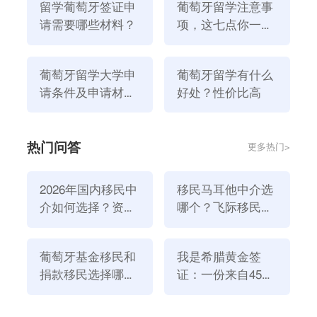
留学葡萄牙签证申
葡萄牙留学注意事
请需要哪些材料？
项，这七点你一定
要知道！
葡萄牙留学大学申
葡萄牙留学有什么
请条件及申请材料
好处？性价比高
介绍！
10、无犯罪记录公证书。
该文件须经中国外交部和葡萄
牙驻华大使馆认证
热门问答
更多热门>
签之家提醒您：申请人在国籍所属国以外的国家居住时
长超过十二个月，需要居住国相关部门出具的无犯罪记
2026年国内移民中
移民马耳他中介选
录证明，该证明需经葡萄牙驻该国大使馆或领事馆认
介如何选择？资
哪个？飞际移民是
证。
质、团队与服务闭
好选择！
11、学历或学位或职业资格证书的公证书（须经中国外
环深度解析
交部和葡萄牙驻华大使馆认证）。
葡萄牙基金移民和
我是希腊黄金签
捐款移民选择哪个
证：一份来自45亿
以上就是为大家分享的留学葡萄牙签证申请需要哪些材
方式好？2026年全
欧元投资浪潮的自
料的内容了，如果想要了解更多留学资讯，欢迎关注
飞
新政策解读
述