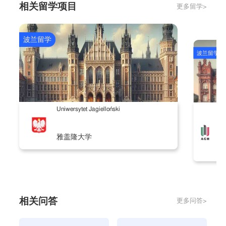
相关留学项目
更多留学>
6、住宿证明。
如果入住酒店，应提供不少于十天的预
定单
7、机票预定单
波兰留学
8、申请人的资金证明文件，也就是银行流水。
最近六
波兰留学
个月的银行对账单原件并配有葡萄牙文或英文的译文，
译文打
印在A4纸上，银行只能出具中文的银行流水，
译文需要自己翻译
Aka
Uniwersytet Jagielloński
9、个人存款证明
Sta
签之家提醒您：存款金额可由申请人估算自己在葡期间
雅盖隆大学
克
的大概费用并
存入，目前无具体金额的要求。
但这一项
学
需慎重对待，草率处理则会增加被拒签的几率。
相关问答
更多问答>