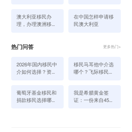
籍有什么区别？
哪些优势？
澳大利亚移民办
在中国怎样申请移
理，办理澳洲移民
民澳大利亚
步骤介绍
热门问答
更多热门>
2026年国内移民中
移民马耳他中介选
介如何选择？资
哪个？飞际移民是
质、团队与服务闭
好选择！
内容总结：以上便是“澳大利亚移民办理，办理澳洲移
环深度解析
民步骤介绍”的相关介绍，可供你移民参考。如果你想
葡萄牙基金移民和
我是希腊黄金签
捐款移民选择哪个
证：一份来自45亿
了解
澳洲移民政策
问题，欢迎咨询飞际海外通客服哦~
方式好？2026年全
欧元投资浪潮的自
飞际海外通汇集专业海外移民律师、会计师和税务师等
新政策解读
述
资深顾问团队和成熟文案团队，真正做到费用透明化、
进度可视化、售后一体化。想了解更多移民留学咨询，