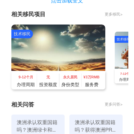
点击加载全文
6.澳大利亚投资移民申请提交。提交的过程取决于澳大
相关移民项目
更多移民>
利亚移民局的工作量不允许具体时间，可能需要三五个
月或半年；
7.澳大利亚移民局面试。这一步说明之前的工作比较成
技术移民
技术移民
功，面试过程需要很长时间，大概需要10-12个月；1.
中介公司与移民局保持联系，协调申请人的申请，跟踪
申请进展。2.获得面试通知，交付第二笔款项。3.指导
申请人面试。4.获得签证并交付第三笔款项；
7-12个月
8.体检并支付英语培训费用。这个过程需要的时间比较
9-12个月
无
永久居民
¥
3万RMB
办理周期
少，一般一个月左右；
办理周期
投资额度
身份类型
服务费
9.假如上述步骤都比较顺利，这一步你已经可以获得澳
大利亚投资移民签证了；
相关问答
更多问答>
10.申请永久居留签证(两年后)1。专业制作永久居留签
证申请文件。2.等待审核阶段。3.获得澳大利亚投资移
澳洲承认双重国籍
澳洲承认双重国籍
民永久居留签证。
吗？澳洲绿卡和国
吗？获得澳洲PR有