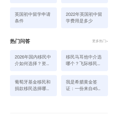
学生签证时自行交付 英国公立学校学费报价一般单
吗？
指学费不同，私立学校把非寄宿学费分开报价，寄宿学
英国初中留学申请
2022年英国初中留
费一般都包括食宿费，既包括学费，住宿费，膳食费，
条件
学费用是多少
以及基本的洗涤费，文具费，课本费，体育音乐等活动
所需的设备费用。
热门问答
更多热门>
去英国留学一年费用多少？
2026年国内移民中
移民马耳他中介选
学费因专业的不同也会有较大的差别。一般来说，
介如何选择？资
哪个？飞际移民是
文科学费较低，为8000 – 10000英镑/年；商科9500 –
质、团队与服务闭
好选择！
环深度解析
12000英镑/年；理科较高，为12000-15000英镑/年；医
葡萄牙基金移民和
我是希腊黄金签
科更高，为13000 – 20000镑/年；硕士费用跟本科差距
捐款移民选择哪个
证：一份来自45亿
不是很大，平均高出2000 – 3000镑左右。
方式好？2026年全
欧元投资浪潮的自
不同地区的留学开销无疑也是每个留学家庭十分关
新政策解读
述
心的问题，留学选择英国伦敦地区最贵，曼彻斯特、伯
明翰、爱丁堡、利物浦等大城市的留学费用也高于其他