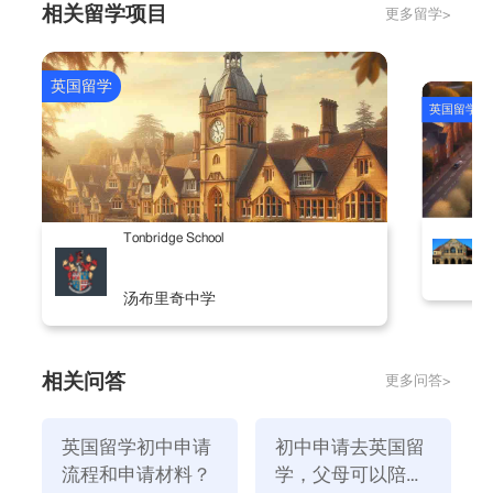
相关留学项目
更多留学>
的课程，学校予以退还。语言学校则在学费中扣减。寄
宿中学：押金通常为一学期学费：5000-9000英镑不
等 其他非寄宿类学院：1000-3000英镑不等 语
英国留学
英国留学
言学校：200-1000英镑不等
3.学费 如按学期收，每学期5000-9000英镑不
等，学费包括学费，生活费(住宿，伙食)。一年分为三
个学期。学费通常不包括：保险，旅游，额外的运动和
S
Tonbridge School
课程费用(如马术，另修的音乐课)。
4.监护费 16岁一下学生法定必须有英国公民作
汤布里奇中学
为监护人;16-18岁部分学校规定必须有监护人。 费
用组成： 注册费：100-200镑(只收一次) 定
金：500英镑左右(可退还的) 每年监护服务费用：
相关问答
更多问答>
1000-2000镑 预付金：1000英镑左右，学生的住
宿，接送等费用从中扣除
英国留学初中申请
初中申请去英国留
5.签证费用 英国学生签证费用人民币1040元，
流程和申请材料？
学，父母可以陪读