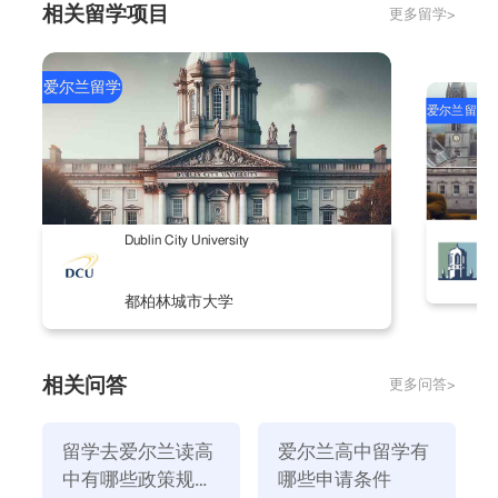
相关留学项目
更多留学>
虑。
有些爱尔兰大学与中国有些大学有联系，这些大学
间可能会更容易互相接受学生。如都柏林porbello学
爱尔兰留学
爱尔兰留学
院，在去年与中国的南开大学建立了友好院校的关系。
4、在爱尔兰取得学位的时间一般为3～5年。学生每
周要参加听课，要独立完成很多课外作业。大多数大学
一年举行二次考试，十二月一次，五月一次。根据各个
N
Dublin City University
大学的情况及所选读的课程，学生们每年还要完成指定
选题及论文。
都柏林城市大学
相关问答
更多问答>
留学去爱尔兰读高
爱尔兰高中留学有
中有哪些政策规
哪些申请条件