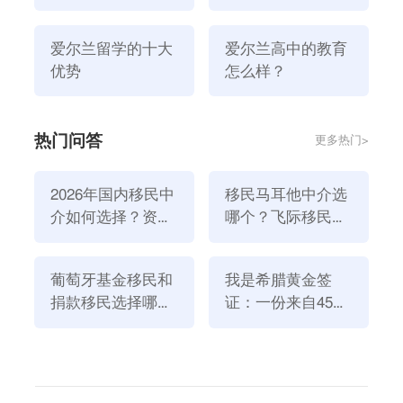
定？
爱尔兰留学的十大
爱尔兰高中的教育
优势
怎么样？
高二时申请，拿到
签证
一般估计你已经上高三或高
中毕业了，爱尔兰教育联盟认为你不必到使馆申请了，
热门问答
更多热门>
你拿它到爱国学校，学校会让你参加考试以决定你该读
什么年级，爱国必 须读预科，因为它不承认中国的高
2026年国内移民中
移民马耳他中介选
中文凭。如果说你是重 点高中就读学生，成绩也很优
介如何选择？资
哪个？飞际移民是
异，去爱尔兰后参加爱国校方的考试合格，就可读高
质、团队与服务闭
好选择！
三。
环深度解析
通过上面的文章我们了解到了
爱尔兰高中留学
有哪
葡萄牙基金移民和
我是希腊黄金签
些申请条件 的相关资讯，如需进一步了解，或有任何
捐款移民选择哪个
证：一份来自45亿
方式好？2026年全
欧元投资浪潮的自
相关疑问，欢迎在线咨询我们，以便给您进行准确解
新政策解读
述
答。
上一篇：留学去爱尔兰读高中有哪些政策规定？