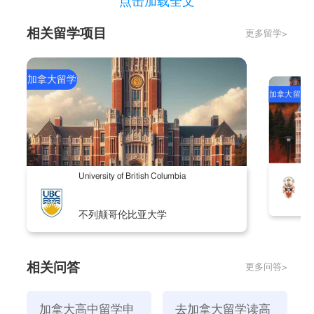
点击加载全文
群：高中在读生。课程介绍：预科课程主要教授英语和
相关留学项目
更多留学>
加拿大高三课程。课程长度：一年制，如果毕业时某一
课程成绩不及格或不满意，可以选择重修该课程。
二、加拿大高中留学读预科的好处
加拿大留学
加拿大留学
1、加拿大高中留学先读预科更易申请加拿大学
加拿大部分名校除了需要很高的英语成绩外，还要
求学生提供优 秀的高考成绩，而中国的高中生课业繁
重，没有充足时间和充分的把握同时拿到英语及高考的
C
University of British Columbia
高分，因此到加拿大完成高中并获得加拿大高中毕业文
凭后再申请大学本科不失为一个很好的选择。
不列颠哥伦比亚大学
2、加拿大高中留学读预科不用参加高考就能申请加拿
大大学
同时，由于加拿大没有高考，学生凭借高中毕业成
相关问答
更多问答>
绩申请大学，而加拿大高中毕业成绩评估至少有百分之
七十会参考平时的作业、测验甚至出勤率，而非一次考
加拿大高中留学申
去加拿大留学读高