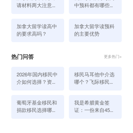
试定乾坤，因此只要是认真努力学习的学生，有很多都
请材料两大注意事
中预科都有哪些好
获得了高分，进入了多伦多、皇后、滑铁卢、麦克马斯
项
处呢
特、英属哥伦比亚等世界一 流大学就读。由于学生在
加拿大留学读高中
加拿大留学读预科
加拿大已经接受了一年的系统学习，熟悉了国外的教育
的要求高吗？
的主要优势
体制，对未来接受大学的高等教育也是一个很好的铺
垫。
热门问答
更多热门>
2026年国内移民中
移民马耳他中介选
介如何选择？资
哪个？飞际移民是
质、团队与服务闭
好选择！
环深度解析
葡萄牙基金移民和
我是希腊黄金签
捐款移民选择哪个
证：一份来自45亿
方式好？2026年全
欧元投资浪潮的自
新政策解读
述