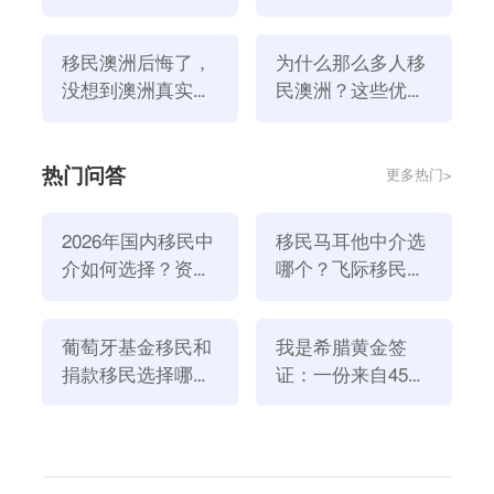
找工作？
科分担了压力。
而且，目前投资了2.27亿澳元建设29家新诊所将在更多
移民澳洲后悔了，
为什么那么多人移
地方提供更多的医疗服务。澳洲政府还将为乡镇、农村
没想到澳洲真实生
民澳洲？这些优势
活是这样！
你爱了吗？
和偏远地区的诊所提供更多的资金，澳洲医疗保险紧急
护理诊所已经履行了承诺，以确保澳洲人能够快速免费
热门问答
更多热门>
地进入诊所接受紧急治疗。
据澳洲一项数据报道，未来四年新增的85亿澳元医疗费
2026年国内移民中
移民马耳他中介选
用还包括:医疗保险补贴4910万澳元，用于改善女性妇
介如何选择？资
哪个？飞际移民是
科长期门诊预约。从7月1日起，女性可以根据医疗保险
质、团队与服务闭
好选择！
福利表获得45分钟的就诊时间。这项投资将为澳洲患有
环深度解析
复杂妇科疾病的妇女提供约43万次门诊咨询。
葡萄牙基金移民和
我是希腊黄金签
捐款移民选择哪个
证：一份来自45亿
根据澳洲统计局的最新数据，2021年澳洲的死亡人数
方式好？2026年全
欧元投资浪潮的自
约为17.15万人，每10万人中就有507.2人死亡。心脏病
新政策解读
述
是最大的死因，占死亡人数的10.1%。
近三分之一的415,000名参与者（130,365名参与者，年