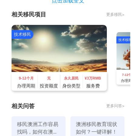
点击加载全文
取决于个人的实际情况。
相关移民项目
更多移民>
技术移民
技术移民
7-12个月
9-12个月
无
永久居民
¥
3万RMB
办理周期
办理周期
投资额度
身份类型
服务费
澳洲医疗真实情况如何？
相关问答
更多问答>
澳洲人很快就能享受到新增29家紧急护理诊所提供的免
费服务，这是联邦新预算85亿澳元医疗投资的一部分。
移民澳洲工作容易
澳洲移民教育现状
澳洲卫生部长表示，现有的58家紧急护理诊所给需要立
找吗，如何在澳洲
如何？一键详解！
即就医的患者带来了好消息，同时也为忙碌的医院急诊