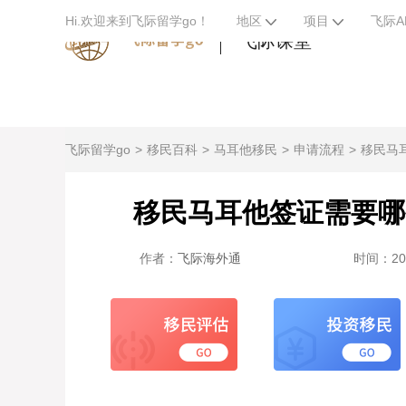
Hi.欢迎来到飞际留学go！
地区
项目
飞际A
飞际课堂
飞际留学go
移民百科
马耳他移民
申请流程
移民马
移民马耳他签证需要哪
作者：
飞际海外通
时间：2023