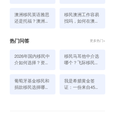
民嘛
签证多久能下来？
二、华人在澳洲可以住的习惯吗？
答案是，肯定住得惯。澳洲是一个多元文化的国家，华
澳洲移民英语雅思
移民澳洲工作容易
人与当地人之间的交流和融合日益增多。许多华人会参
还是托福？澳洲移
找吗，如何在澳洲
民英语成绩要求
找工作？
加当地各种活动和文化节庆，体验当地文化、习俗和风
味美食，同时也展示了自己的文化特色。此外，许多华
热门问答
更多热门>
人聚集区和社团定期举行各种活动和聚会，如太极拳、
茶艺、音乐会等。
2026年国内移民中
移民马耳他中介选
如果您想了解更多
澳大利亚移民
问题。欢迎联系我们
飞
介如何选择？资
哪个？飞际移民是
际移民
！！
质、团队与服务闭
好选择！
上一篇：澳洲移民有哪些注意事项？哪些职业最受澳洲欢迎？
环深度解析
葡萄牙基金移民和
我是希腊黄金签
下一篇：加拿大与澳洲谁更适合移民？哪个是你的选择？
捐款移民选择哪个
证：一份来自45亿
澳大利亚移民
方式好？2026年全
欧元投资浪潮的自
新政策解读
述