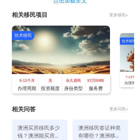
点击加载全文
围也是非常开放且友好的。
相关移民项目
更多移民>
3、珀斯
作为西澳大利亚的最大的城市，其优美的自然环境吸引
了大量的人们前来定居，该地同前两个城市不同的地方
技术移民
技术移民
是，珀斯的最大卖点就是它宜人的地中海气候以及原始
森林。其自然风景令人感受到什么是融入大自然。
7-12个月
9-12个月
无
永久居民
¥
3万RMB
办理周期
办理周期
投资额度
身份类型
服务费
相关问答
更多问答>
澳洲买房移民多少
澳洲移民签证种类
钱？澳洲能买房移
有哪些？澳洲移民