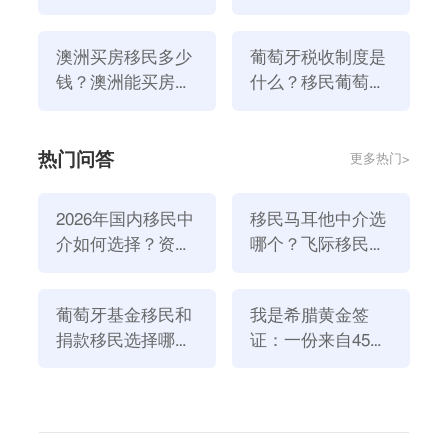
办理移民马耳他？
可以移民？
澳洲买房移民多少
葡萄牙税收制度是
钱？澳洲能买房移
什么？移民葡萄牙
民嘛
要交税吗？
热门问答
更多热门>
2026年国内移民中
移民马耳他中介选
以上就是为大家分享的移民加拿大的内容了，如果想要
介如何选择？资
哪个？飞际移民是
了解更多移民留学信息，欢迎关注
飞际留学go
！
质、团队与服务闭
好选择！
上一篇：希腊移民有什么优势？移民希腊到底值不值？
环深度解析
葡萄牙基金移民和
我是希腊黄金签
下一篇：澳洲和新西兰哪个更适合移民？移民国家都有什么优势？
捐款移民选择哪个
证：一份来自45亿
加拿大移民生活成本
加拿大移民生活
方式好？2026年全
欧元投资浪潮的自
新政策解读
述