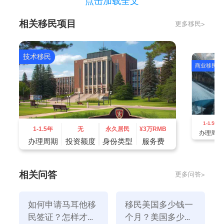
点击加载全文
日益提高。维多利亚现在主要是省会和第二大城市的服
相关移民项目
更多移民>
务型经济，旅游业变得越来越重要。
三、温哥华的文化
温哥华是一座具有世界各地移民和少数民族的多元文化
技术移民
商业移民
城市。这一多元文化的融合，使温哥华成为一座包容、
多元的城市，同时也为移民更好地融入社会提供了平
等、尊重和机会。
四、温哥华的生活
1-1.5年
与许多其他城市相比，温哥华的生活成本非常高。尤其
1-1.5年
无
永久居民
¥
3万RMB
办理周期
是住房和交通，这些费用可能占工资的大部分。当然，
办理周期
投资额度
身份类型
服务费
也有一些文化差异。例如，加拿大人非常注重隐私。他
们不会在公共场合谈论个人隐私或询问他人的私人事
相关问答
更多问答>
务。
如何申请马耳他移
移民美国多少钱一
民签证？怎样才能
个月？美国多少钱