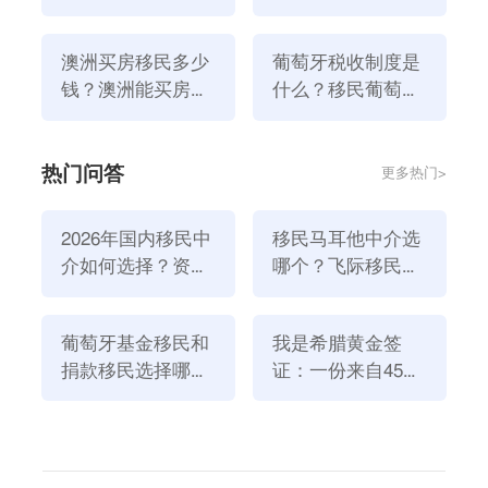
办理移民马耳他？
可以移民？
澳洲买房移民多少
葡萄牙税收制度是
钱？澳洲能买房移
什么？移民葡萄牙
民嘛
要交税吗？
热门问答
更多热门>
以上就是为大家分享的加拿大移民的内容了，如果想要
了解更多移民留学信息，欢迎关注
飞际留学go
！
2026年国内移民中
移民马耳他中介选
上一篇：移民希腊生活好不好？希腊移民有什么优势吗？
介如何选择？资
哪个？飞际移民是
下一篇：马耳他移民护照项目真的好吗？移民马耳他有什么利弊？
质、团队与服务闭
好选择！
环深度解析
加拿大留学职业
加拿大移民怎么样
加拿大移民如何
葡萄牙基金移民和
我是希腊黄金签
捐款移民选择哪个
证：一份来自45亿
方式好？2026年全
欧元投资浪潮的自
新政策解读
述