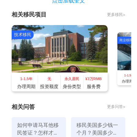
点击加载全文
空缺。直到2028年，开发人员将在全国范围内出现劳
相关移民项目
更多移民>
动力短缺。开发人员包括网页开发、Cloud、Java、
Python等。其中，像前端开发人员一样，基本入门级岗
位的工资是64k~84k，而高级岗位的工资是90k~155K。
技术移民
商业移民
众所周知，科技人员在移民中占有很大优势。
三、电气工程师
电气工程师需要具备设计、分析和维护电气系统的能
力。加拿大有大量的设施由工程师建造和测试，电气工
1-1.5年
程师在整个过程中是必不可少的。为了确保他们的安全
1-1.5年
无
永久居民
¥
3万RMB
办理周期
运行，从事此类工作的人员需要现场维护这些系统和组
办理周期
投资额度
身份类型
服务费
件。一般来说，这个职位需要更高的教育背景。
相关问答
更多问答>
如何申请马耳他移
移民美国多少钱一
民签证？怎样才能
个月？美国多少钱