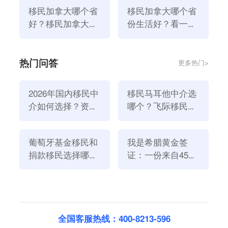
些）
移民加拿大哪个省
移民加拿大哪个省
好？移民加拿大哪
份生活好？看一
个省好找工作？
看！
热门问答
更多热门>
2026年国内移民中
移民马耳他中介选
二、加拿大移民的缺点是什么？
介如何选择？资
哪个？飞际移民是
由于经济实力雄厚，加拿大移民的生活水平更高。个人
质、团队与服务闭
好选择！
债务在加拿大是一个大问题，在西方国家，据估计，加
环深度解析
拿大人的债务是比较高的。平均而言，加拿大的债务-
葡萄牙基金移民和
我是希腊黄金签
捐款移民选择哪个
证：一份来自45亿
收入比率是170%。不过，加拿大个人持有的大多数债
方式好？2026年全
欧元投资浪潮的自
券仍然属于住房抵押贷款。这一点对于居住在非常昂贵
新政策解读
述
的大城市的加拿大人来说尤其如此。但是，即使是债台
高筑的加拿大人也可以确保债务资产的稳定平衡。推荐
阅读：
加拿大移民为何受欢迎？
全国客服热线：400-8213-596