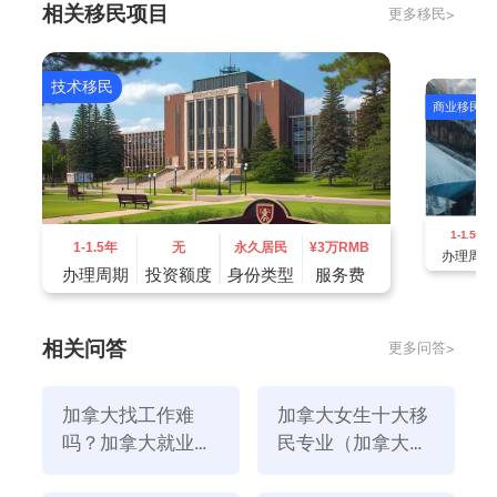
相关移民项目
更多移民>
由于个人原因，在加拿大连续工作半年以上，无法继续
工作的，全国就业保险计划可以获得临时收入，维持正
常生活，将在一定时期内获得补贴，以减少失业对生活
技术移民
商业移民
的影响。
4、免费医疗。
到加拿大看病，所有医疗费用都由医疗保险计划承担，
这是非常不错的福利，由于人人都会生病，所以说，这
1-1.5年
种福利待遇很好。
1-1.5年
无
永久居民
¥
3万RMB
办理周期
5、养老不用愁。
办理周期
投资额度
身份类型
服务费
加拿大退休年龄为65岁，只要居住在加拿大10年以
上，即可参加老年福利保障，退休金数额取决于居住时
相关问答
更多问答>
间的长短。
加拿大找工作难
加拿大女生十大移
吗？加拿大就业怎
民专业（加拿大适
么样？
合女生的专业有哪