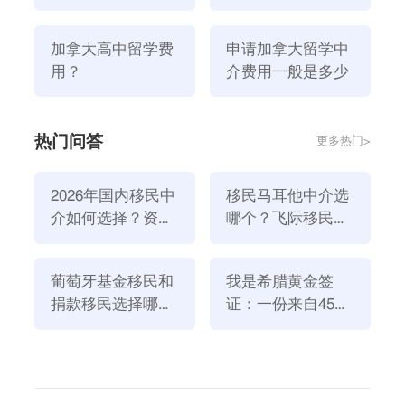
哪些利好政策？
（3）冻结资金，发行存款证明书，签字后解冻(资
金:300，000~800，000人民币，视签证计划而定)推荐
加拿大高中留学费
申请加拿大留学中
阅读：
加拿大留学签证
用？
介费用一般是多少
4.行前费用
（1）机票费订票时间和航班不同，6000~20,000-RMB)
热门问答
更多热门>
5.学杂费
（1）费用(约100，00RM/年)
2026年国内移民中
移民马耳他中介选
（2）住宿费
介如何选择？资
哪个？飞际移民是
a.寄宿家庭(约5000人民币/月，包括三餐、水电和公共
质、团队与服务闭
好选择！
设施)
环深度解析
b.学校住宿（约7500 RMB/月）
葡萄牙基金移民和
我是希腊黄金签
c.校外租赁(约350RMB/月，伙食费、电费、电费、网
捐款移民选择哪个
证：一份来自45亿
方式好？2026年全
欧元投资浪潮的自
费、有线电视费等)。
新政策解读
述
内容总结：以上这就是关于加拿大留学一年十万够吗？
的相关信息，如果你想了解
加拿大留学申请
问题，欢迎