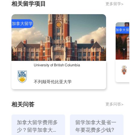
相关留学项目
更多留学>
（3）成绩公证费(180元/份)
（4）邮寄材料(约300RMB/份，必要时)
（5）护照办理(200rmb)
加拿大留学
加拿大留学
C
University of British Columbia
不列颠哥伦比亚大学
相关问答
更多问答>
3.签证费用
（1）递签（约1005RMB）
加拿大留学费用多
留学加拿大曼省一
少？留学加拿大有
年要花费多少钱?
（2）体检（约1700 RMB）