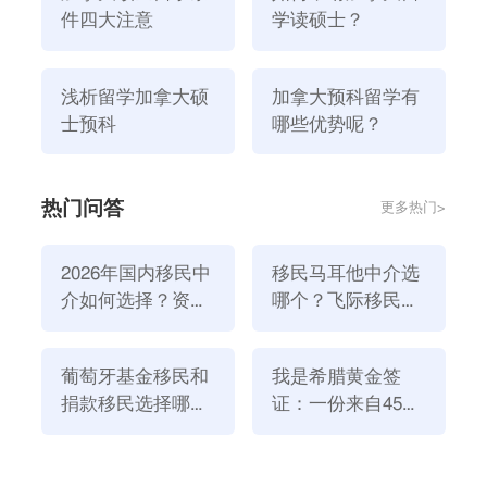
件四大注意
学读硕士？
浅析留学加拿大硕
加拿大预科留学有
士预科
哪些优势呢？
热门问答
更多热门>
2026年国内移民中
移民马耳他中介选
介如何选择？资
哪个？飞际移民是
三、加拿大留学本科可以直接申请大学吗？
质、团队与服务闭
好选择！
一些学生已经通过了高考一年级或二年级。
环深度解析
这类学生可以直接申请加拿大留学大学，但需要提供语
葡萄牙基金移民和
我是希腊黄金签
言成绩，比如雅思5-5.5分，不需要很高。
捐款移民选择哪个
证：一份来自45亿
方式好？2026年全
欧元投资浪潮的自
至少让你自己有资格。在正式进入大学之前，学生必须
新政策解读
述
经过10-12周的语言课程过渡，以便更好地适应当地的