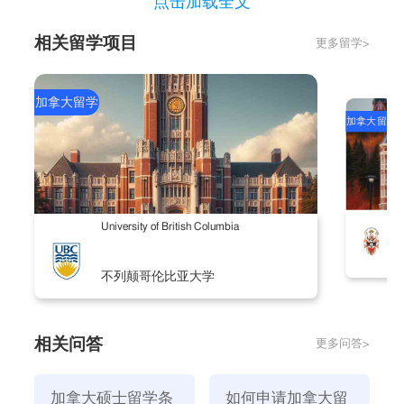
点击加载全文
处呢？你也可以通过这些预备课程申请加拿大更多的学
相关留学项目
更多留学>
院和大学。
此外，加拿大还有考试叫“省考”，类似于我们的会考，
通常占总分的30%至40%。
加拿大留学
加拿大留学
这种方法需要存款约70万元，用于“一年预科，四年学
习”。这类存款没有存款期限要求，但必须说明资金来
源
二、加拿大留学本科语言学习多久？
C
University of British Columbia
如果学生的经济状况还不错，我们可以考虑“一年语
言，两年大学”的模式。
不列颠哥伦比亚大学
语文课据说是一年，但实际情况可能不是一整年，有的
学生几个月就能拿到足够的语文成绩。
初中毕业后，你可以再学习两年获得学士学位。
相关问答
更多问答>
学生三年学习只需准备35万至40万元的押金，而语言
课程本身的费用是每年12万元
加拿大硕士留学条
如何申请加拿大留