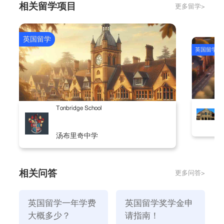
相关留学项目
更多留学>
外的单人公寓每月约400-500镑，伦敦内每月约1200
镑。
一般来说，留学生去英国学习，为了省钱，大多数
英国留学
英国留学
会选择自己做饭。每月约150—200磅用于饮食。选择
的超市通常是Tesco，Sainsbury或Morison，如果留学
生想吃的水平高一些，每月有300磅也就足够了。
S
Tonbridge School
英国留学一年大概需要多少钱？
汤布里奇中学
很高兴为您解答。英国留学费用，国际学生的学费
从8000英镑到18000英镑不等，各专业的学费也各不相
同。英国大学的国际学生学费每年都在上涨，一般在
相关问答
更多问答>
5%左右。本科学费:目前,英国大学的学费一般在8000至
14000磅之间一年最专业的本科学费是在100000元左
英国留学一年学费
英国留学奖学金申
右,其中,艺术和设计专业费用超过100000元,专业硕士医
大概多少？
请指南！