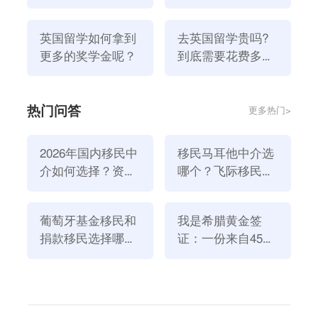
疗费用最高,英国硕士课程的学费,一般来说,从100000元
到180000元之间。不同的学校收费略有不同，主要是
英国留学如何拿到
去英国留学贵吗?
由于主要差异。
更多的奖学金呢？
到底需要花费多
商务专业一般每年需要12万元左右;
少?
传媒专业每年需要约14万元人民币;
教育专业的学生一般每年需要12 - 15万元;
热门问答
更多热门>
财务会计专业每年需要12 - 18万元左右;
工程造价一般在15万元左右;
2026年国内移民中
移民马耳他中介选
艺术设计专业每年的学费在12 - 15万元之间，皇家
介如何选择？资
哪个？飞际移民是
艺术学院的学费会更高，甚至高达200多万元。
质、团队与服务闭
好选择！
环深度解析
葡萄牙基金移民和
我是希腊黄金签
2021年英国留学一年要多少钱呢？
捐款移民选择哪个
证：一份来自45亿
方式好？2026年全
欧元投资浪潮的自
1.学费
新政策解读
述
作为英国留学费用的主体部分，不同学校和专业，
学费也会略有不同。通常来讲，商科学费会稍微贵一